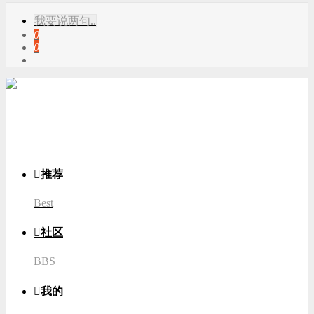
我要说两句..
0
0
游客
登录

推荐
Best

社区
BBS

我的