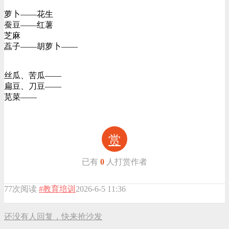
萝卜——花生
蚕豆——红薯
芝麻
藠子——胡萝卜——
丝瓜、苦瓜——
扁豆、刀豆——
苋菜——
赏
已有
0
人打赏作者
77次阅读
#教育培训
2026-6-5 11:36
还没有人回复，快来抢沙发