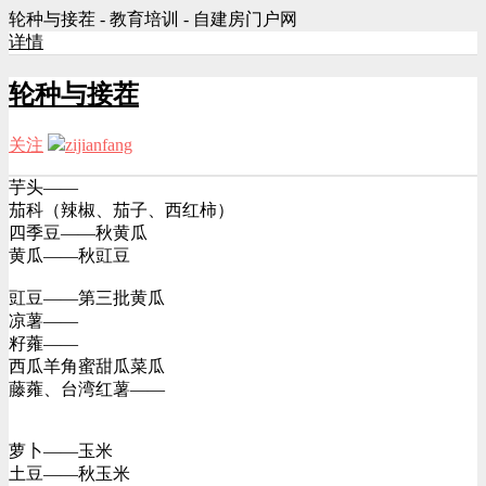
轮种与接茬 - 教育培训 - 自建房门户网
详情
轮种与接茬
关注
zijianfang
L9
管理员
芋头——
茄科（辣椒、茄子、西红柿）
四季豆——秋黄瓜
黄瓜——秋豇豆
豇豆——第三批黄瓜
凉薯——
籽蕹——
西瓜羊角蜜甜瓜菜瓜
藤蕹、台湾红薯——
萝卜——玉米
土豆——秋玉米