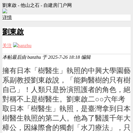
劉東啟 - 他山之石 - 自建房门户网
详情
劉東啟
关注
banzhu
L8
超级版主
本帖最后由 banzhu 于 2025-7-26 18:18 编辑
擁有日本「樹醫生」執照的中興大學園藝
系副教授劉東啟說，「能夠醫樹的只有樹
自己」！人類只是扮演照護者的角色，絕
對稱不上是樹醫生。劉東啟二○○六年考
取日本「樹醫生」執照，是臺灣拿到日本
樹醫生執照的第二人。他為了醫護千年大
樟公，因緣際會的獨創「水刀療法」，只