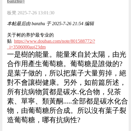
banzhu
8
板凳
2025-7-26 13:01:30
本帖最后由 banzhu 于 2025-7-26 21:54 编辑
关于树的养护最专业的
贴
https://www.douban.com/note/801588772/?
_i=3506000auj23dm
一是樹的能量。能量來自於太陽，由光
合作用產生葡萄糖。葡萄糖是誰做的?
是葉子做的，所以把葉子大量剪掉，絕
對不會讓樹健康。另外，如前篇所述，
所有抗病物質都是碳水.化合物，兒茶
素、單寧、類黃酮.....全部都是碳水化合
物，由葡萄糖所合成。所以沒有葉子裂
造葡萄糖，哪有抗病性?