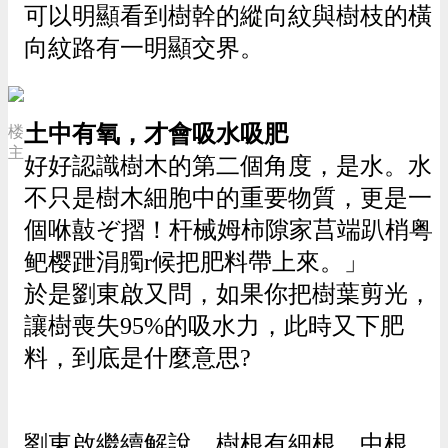
可以明顯看到樹幹的縱向紋與樹枝的橫
向紋路有一明顯交界。
土中有氧，才會吸水吸肥
楼
主
好好認識樹木的第二個角度，是水。水
不只是樹木細胞中的重要物質，更是一
個咻敼ぞ摺！杆械姆柿隙家莒端趴梢粤
鲃樱跇涓臅r候把肥料帶上來。」
於是劉東啟又問，如果你把樹葉剪光，
讓樹喪失95%的吸水力，此時又下肥
料，到底是什麼意思?
劉東啟繼續解說，樹根有細根、中根、