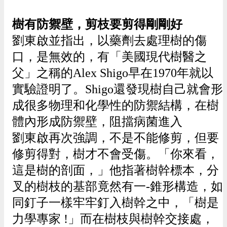
樹有防禦壁，剪枝要剪得剛剛好
劉東啟並指出，以藥劑去處理樹的傷
口，是無效的，有「美國現代樹醫之
父」之稱的Alex Shigo早在1970年就以
實驗證明了。Shigo還發現樹自己就會形
成很多物理和化學性的防禦結構，在樹
體內形成防禦壁，阻擋病菌進入
劉東啟再次強調，不是不能修剪，但要
修剪得對，樹才不會受傷。「你來看，
這是樹的剖面，」他指著樹幹標本，分
叉的樹枝的基部竟然有一-錐形構造，如
同釘子一樣牢牢釘入樹幹之中，「樹是
力學專家 !」而在樹枝與樹幹交接處，