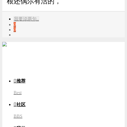
根还偶尔有活的，
我要说两句..
0
0
游客
登录

推荐
Best

社区
BBS