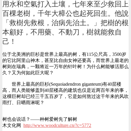
用水和空氣打入土壤，七年來至少救回上
百棵老樹，千年大樟公也起死回生。他說
「救樹先救根，治病先治土。」把樹的根
本顧好，不用藥、不動刀，樹就能救自
己！
位于北美洲的巨杉是世界上最高的树，有115公尺高，3500岁
的它比阿里山神木，甚至比自由女神还要高，而世界上最老的
树则在瑞典，一颗将近一万年的针叶树！为什么树能够活那么
久？又为何如此巨大呢？
世界上最高的巨杉(Sequoiadendron giganteum)有40层楼
高，而人类能够盖到40层楼高的建筑也仅是近两百年来的事，
这棵巨树却已经三千五百岁了，它是如何熬过这千年来的风吹
雨打、日晒雨淋呢？
树也会说话？——种树爱树先了解树
木文化网
http://www.woodculture.cn/?c=5772