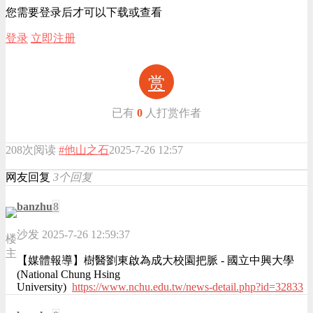
您需要登录后才可以下载或查看
登录
立即注册
赏
已有
0
人打赏作者
208次阅读
#他山之石
2025-7-26 12:57
网友回复
3个回复
banzhu
8
沙发
2025-7-26 12:59:37
楼
主
【媒體報導】樹醫劉東啟為成大校園把脈 - 國立中興大學
(National Chung Hsing
University)
https://www.nchu.edu.tw/news-detail.php?id=32833