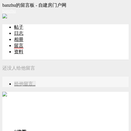
banzhu的留言板 - 自建房门户网
banzhu
帖子
日志
相册
留言
资料
还没人给他留言
给他留言..
游客
登录