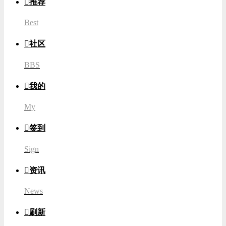

推荐
Best

社区
BBS

我的
My

签到
Sign

资讯
News

刷新