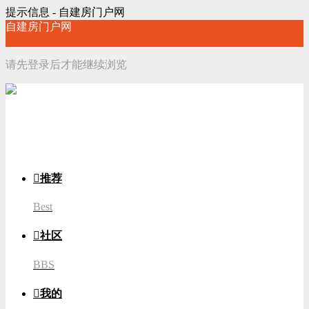
提示信息 - 自建房门户网
自建房门户网
请先登录后才能继续浏览
游客
登录

推荐
Best

社区
BBS

我的