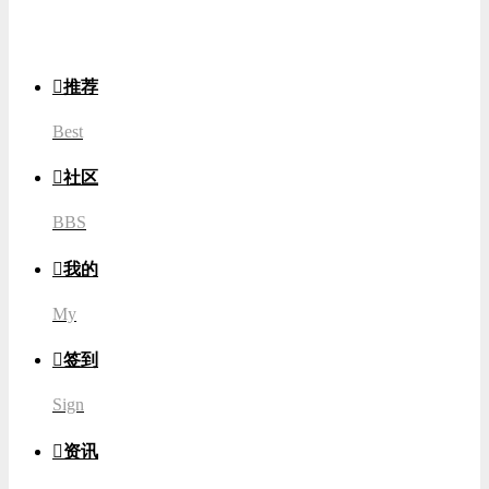
登录

推荐
Best

社区
BBS

我的
My

签到
Sign

资讯