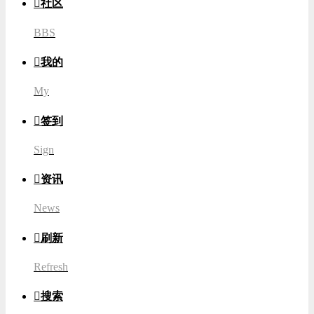

社区
BBS

我的
My

签到
Sign

资讯
News

刷新
Refresh

搜索